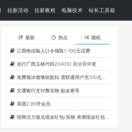
报
拉新活动
拉新教程
电脑技术
站长工具箱
最新
热点
随机
江西电信输入口令领取1-100元话费
农行广西玉林代码204010 百分百中奖
免费领冰墩墩钥匙扣 需联通用户充100元话费
交通银行支付撸实物 贴金卷等
美团2.99开会员
招商活力值兑现金红包/实物 亲测现金红包秒到